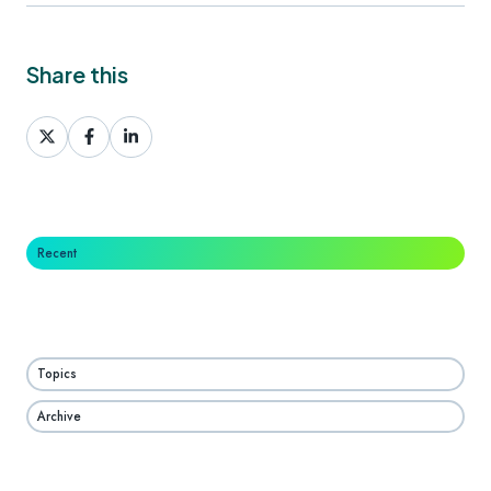
Share this
Share
Share
Share
on
on
on
X
Facebook
LinkedIn
Recent
Topics
Archive