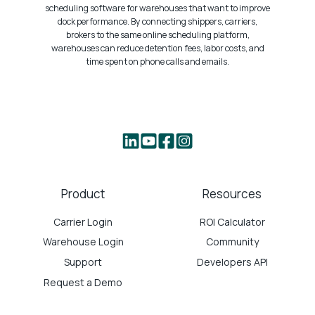
scheduling software for warehouses that want to improve
dock performance. By connecting shippers, carriers,
brokers to the same online scheduling platform,
warehouses can reduce detention fees, labor costs, and
time spent on phone calls and emails.
Product
Resources
Carrier Login
ROI Calculator
Warehouse Login
Community
Support
Developers API
Request a Demo