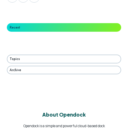
on
on
on
X
Facebook
LinkedIn
Recent
Topics
Archive
About Opendock
Opendock is a simple and powerful cloud-based dock