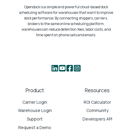
Opendock is a simple and powerful cloud-based dock
scheduling software for warehouses that want to improve
dock performance. By connecting shippers, carriers,
brokers to the same online scheduling platform,
warehouses can reduce detention fees, labor costs, and
time spent on phone calls and emails.
Product
Resources
Carrier Login
ROI Calculator
Warehouse Login
Community
Support
Developers API
Request a Demo